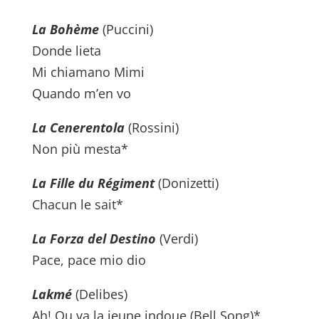
La Bohème
(Puccini)
Donde lieta
Mi chiamano Mimi
Quando m’en vo
La Cenerentola
(Rossini)
Non più mesta*
La Fille du Régiment
(Donizetti)
Chacun le sait*
La Forza del Destino
(Verdi)
Pace, pace mio dio
Lakmé
(Delibes)
Ah! Ou va la jeune indoue (Bell Song)*